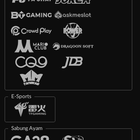
E-Sports
Sabung Ayam