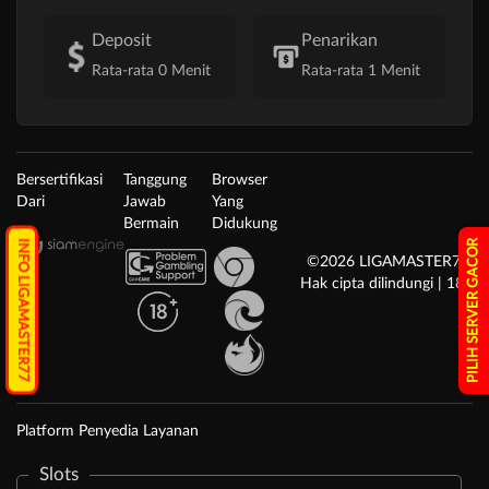
Deposit
Penarikan
Rata-rata 0 Menit
Rata-rata 1 Menit
Bersertifikasi
Tanggung
Browser
Dari
Jawab
Yang
Bermain
Didukung
PILIH SERVER GACOR
INFO LIGAMASTER77
©2026 LIGAMASTER77.
Hak cipta dilindungi | 18+
Platform Penyedia Layanan
Slots