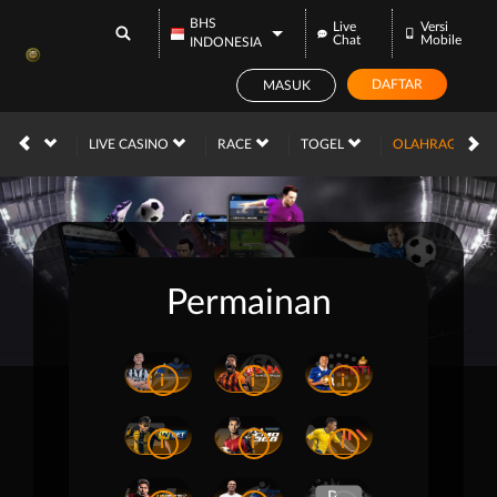
WITHDRAW SUKSES
BHS
Live
Versi
Username: izc***88
Chat
Mobile
INDONESIA
Nominal: RP. 3.450.000
DAFTAR
MASUK
SLOTS
LIVE CASINO
RACE
TOGEL
OLAHRAGA
Permainan
i
i
i
i
i
i