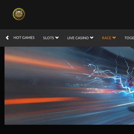
HOT GAMES
SLOTS
LIVE CASINO
RACE
TOG