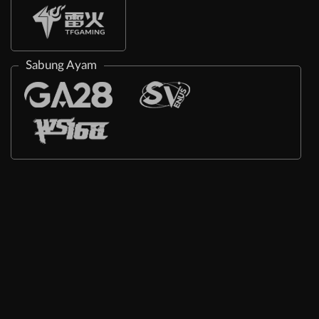
Sabung Ayam