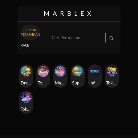
MARBLEX
SEMUA
PERMAINAN
RACE
Dragon Tiger
Tomorrow land
Marble Run
Super PK
Infinity Castle
Tokyo Drift Nitro
Tokyo Drift