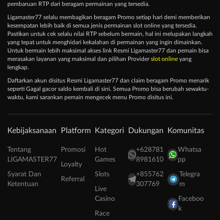
pembaruan RTP dari beragam permainan yang tersedia.
Ligamaster77 selalu membagikan beragam Promo setiap hari demi memberikan
kesempatan lebih baik di semua jenis permainan slot online yang tersedia.
Pastikan untuk cek selalu nilai RTP sebelum bermain, hal ini melupakan langkah
yang tepat untuk menghidari kekalahan di permainan yang ingin dimainkan.
Untuk bermain lebih maksimal akses link Resmi Ligamaster77 dan pemain bisa
merasakan layanan yang maksimal dan pilihan Provider
slot online
yang
lengkap.
Daftarkan akun disitus Resmi Ligamaster77 dan claim beragam Promo menarik
seperti Gagal gacor saldo kembali di sini. Semua Promo bisa berubah sewaktu-
waktu, kami sarankan pemain mengecek menu Promo disitus ini.
Kebijaksanaan
Platform
Kategori
Dukungan
Komunitas
Tentang
Promosi
Hot
+628781
Whatsa
LIGAMASTER77
Games
8981610
pp
Loyalty
Syarat Dan
Slots
+855762
Telegra
Referral
Ketentuan
307769
m
Live
Casino
Faceboo
k
Race