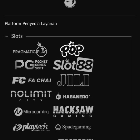
Platform Penyedia Layanan
Slots