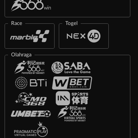
Race
Togel
Olahraga