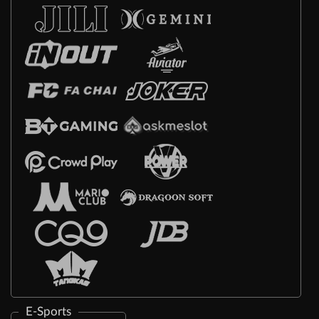
E-Sports