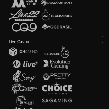
Live Casino