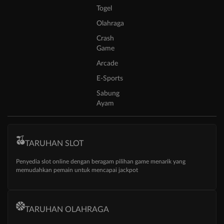
Togel
Olahraga
Crash
Game
Arcade
E-Sports
Sabung
Ayam
TARUHAN SLOT
Penyedia slot online dengan beragam pilihan game menarik yang
memudahkan pemain untuk mencapai jackpot
TARUHAN OLAHRAGA