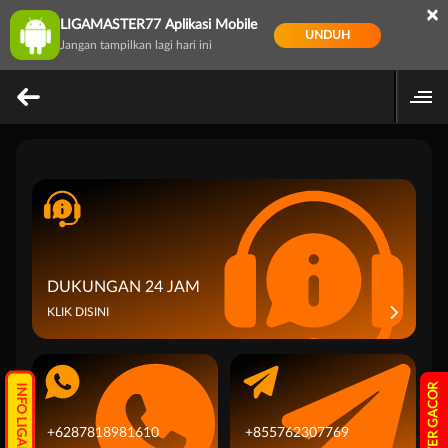
×
LIGAMASTER77 Aplikasi Mobile
UNDUH
Jangan tampilkan lagi hari ini
DUKUNGAN 24 JAM
KLIK DISINI
+6287818981610
+855762307769