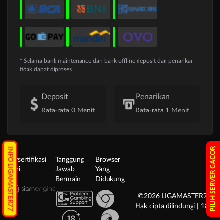
* Selama bank maintenance dan bank offline deposit dan penarikan
tidak dapat diproses
Deposit
Penarikan
Rata-rata 0 Menit
Rata-rata 1 Menit
PILIH SERVER GACOR
INFO LIGAMASTER77
Bersertifikasi
Tanggung
Browser
Dari
Jawab
Yang
Bermain
Didukung
©2026 LIGAMASTER77.
Hak cipta dilindungi | 18+