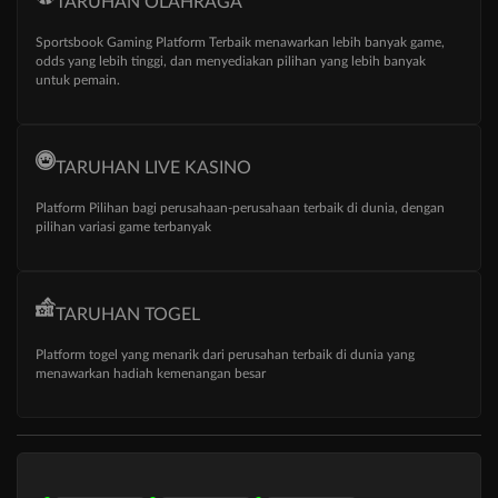
TARUHAN OLAHRAGA
Sportsbook Gaming Platform Terbaik menawarkan lebih banyak game,
odds yang lebih tinggi, dan menyediakan pilihan yang lebih banyak
untuk pemain.
TARUHAN LIVE KASINO
Platform Pilihan bagi perusahaan-perusahaan terbaik di dunia, dengan
pilihan variasi game terbanyak
TARUHAN TOGEL
Platform togel yang menarik dari perusahan terbaik di dunia yang
menawarkan hadiah kemenangan besar