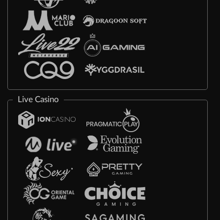
Live Casino