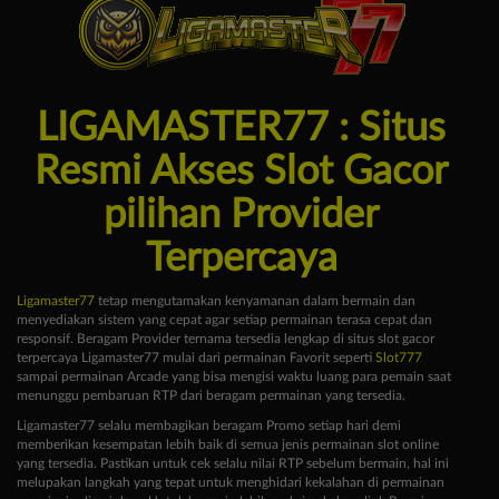
LIGAMASTER77 : Situs
Resmi Akses Slot Gacor
pilihan Provider
Terpercaya
Ligamaster77
tetap mengutamakan kenyamanan dalam bermain dan
menyediakan sistem yang cepat agar setiap permainan terasa cepat dan
responsif. Beragam Provider ternama tersedia lengkap di situs slot gacor
terpercaya Ligamaster77 mulai dari permainan Favorit seperti
Slot777
sampai permainan Arcade yang bisa mengisi waktu luang para pemain saat
menunggu pembaruan RTP dari beragam permainan yang tersedia.
Ligamaster77 selalu membagikan beragam Promo setiap hari demi
memberikan kesempatan lebih baik di semua jenis permainan slot online
yang tersedia. Pastikan untuk cek selalu nilai RTP sebelum bermain, hal ini
melupakan langkah yang tepat untuk menghidari kekalahan di permainan