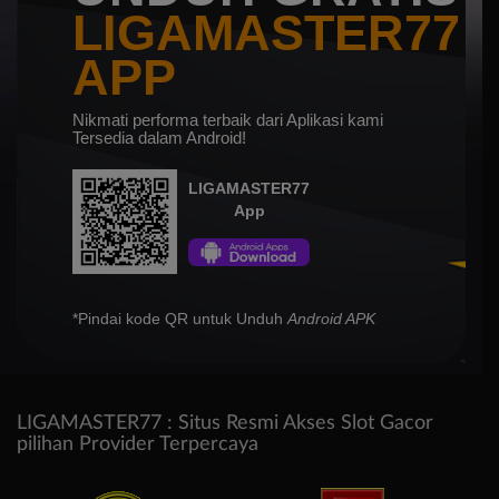
LIGAMASTER77
APP
Nikmati performa terbaik dari Aplikasi kami
Tersedia dalam Android!
LIGAMASTER77
App
*Pindai kode QR untuk Unduh
Android APK
LIGAMASTER77 : Situs Resmi Akses Slot Gacor
pilihan Provider Terpercaya