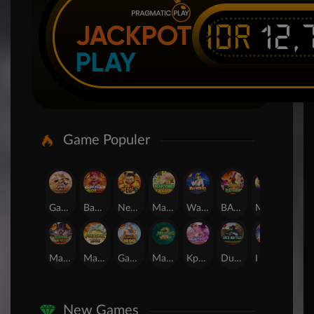
IDR
12,
JACKPOT
PLAY
Game Populer
Gates of Olympus POP
Bang Gacor 1000
Nezha 2
Mahjong MaxWin
Way of Ninja
BANDITO RETURNS
Mahjong Magic
Queen of Inca 2
Mahjong Wins 3 – Black Scatter
Mahjong Ways
Gates of Olympus 1000
Mahjong Ways 2
Kpop Hunter Zeus
Duck Hunters
Lucky Neko
Roma
New Games