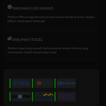
TARUHAN LIVE KASINO
Platform Pilihan bagi perusahaan-perusahaan terbaik di dunia, dengan
pilihan variasi game terbanyak
TARUHAN TOGEL
Platform togel yang menarik dari perusahan terbaik di dunia yang
menawarkan hadiah kemenangan besar