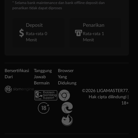
* Selama bank maintenance dan bank offline deposit dan
penarikan tidak dapat diproses
Deposit
Penarikan
Rata-rata 0
Rata-rata 1
Menit
Menit
Bersertifikasi
Tanggung
Browser
Dari
Jawab
Yang
Bermain
Didukung
©2026 LIGAMASTER77.
Hak cipta dilindungi |
18+