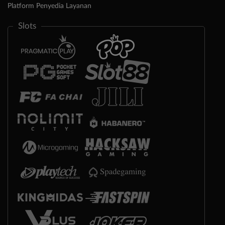
Platform Penyedia Layanan
Slots