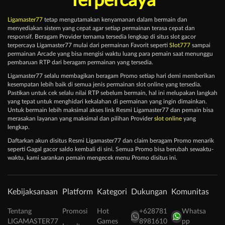
Terpercaya
Ligamaster77
tetap mengutamakan kenyamanan dalam bermain dan
menyediakan sistem yang cepat agar setiap permainan terasa cepat dan
responsif. Beragam Provider ternama tersedia lengkap di situs slot gacor
terpercaya Ligamaster77 mulai dari permainan Favorit seperti
Slot777
sampai
permainan Arcade yang bisa mengisi waktu luang para pemain saat menunggu
pembaruan RTP dari beragam permainan yang tersedia.
Ligamaster77 selalu membagikan beragam Promo setiap hari demi memberikan
kesempatan lebih baik di semua jenis permainan slot online yang tersedia.
Pastikan untuk cek selalu nilai RTP sebelum bermain, hal ini melupakan langkah
yang tepat untuk menghidari kekalahan di permainan yang ingin dimainkan.
Untuk bermain lebih maksimal akses link Resmi Ligamaster77 dan pemain bisa
merasakan layanan yang maksimal dan pilihan Provider
slot online
yang
lengkap.
Daftarkan akun disitus Resmi Ligamaster77 dan claim beragam Promo menarik
seperti Gagal gacor saldo kembali di sini. Semua Promo bisa berubah sewaktu-
waktu, kami sarankan pemain mengecek menu Promo disitus ini.
Kebijaksanaan
Platform
Kategori
Dukungan
Komunitas
Tentang
Promosi
Hot
+628781
Whatsa
LIGAMASTER77
Games
8981610
pp