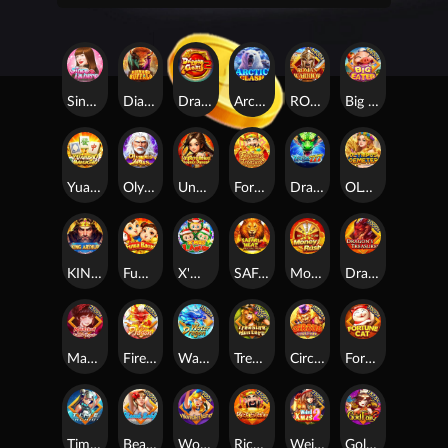
Since I'm here
Diamond buffalo
Dragon Gem2
Arctic Clash
ROMAN WARRIOR
Big Eater
Yuanbao Mahjong
Olympus - Zeus
Unparalleled Phoenix Dynasty
Fortune's Treasure
Dragon777
OLYMPUS DEMETER
KING ARTHUR
Fuwa Baoxi
X'Mas LABUBU
SAFARI HEAT 2-MULTIPLY FUN
Money Rush
Dragon’s Treasures
Mansion Battle Royale
Fire Dragon
Water Dragon
Treasure Hunters
Circus-Lucky Mix
Fortune Cat
Time Machine
Beach Baby
Wonderland
Rich Fortune
Weird Xmas2
Gold Fairy 2