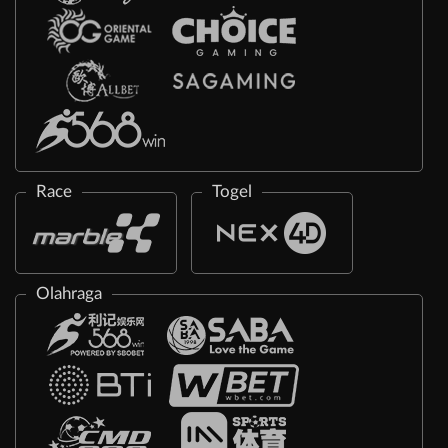
Race
Togel
Olahraga