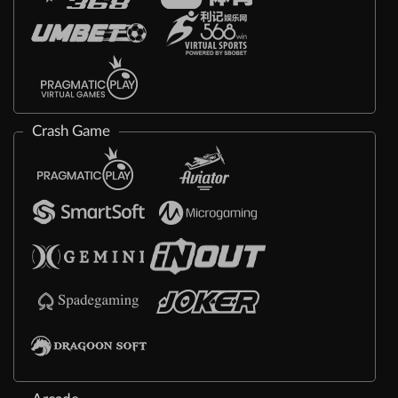
Crash Game