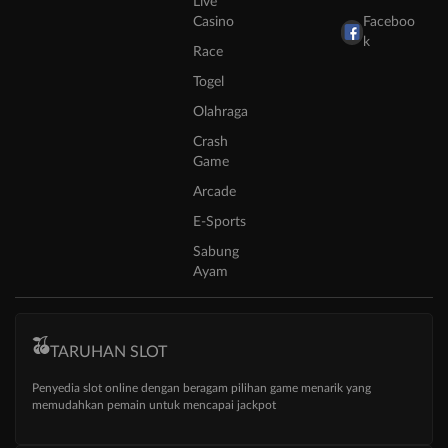
Live
Casino
Faceboo
k
Race
Togel
Olahraga
Crash
Game
Arcade
E-Sports
Sabung
Ayam
TARUHAN SLOT
Penyedia slot online dengan beragam pilihan game menarik yang
memudahkan pemain untuk mencapai jackpot