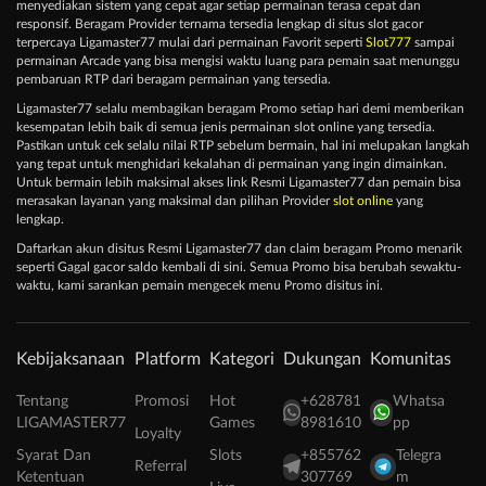
menyediakan sistem yang cepat agar setiap permainan terasa cepat dan
responsif. Beragam Provider ternama tersedia lengkap di situs slot gacor
terpercaya Ligamaster77 mulai dari permainan Favorit seperti
Slot777
sampai
permainan Arcade yang bisa mengisi waktu luang para pemain saat menunggu
pembaruan RTP dari beragam permainan yang tersedia.
Ligamaster77 selalu membagikan beragam Promo setiap hari demi memberikan
kesempatan lebih baik di semua jenis permainan slot online yang tersedia.
Pastikan untuk cek selalu nilai RTP sebelum bermain, hal ini melupakan langkah
yang tepat untuk menghidari kekalahan di permainan yang ingin dimainkan.
Untuk bermain lebih maksimal akses link Resmi Ligamaster77 dan pemain bisa
merasakan layanan yang maksimal dan pilihan Provider
slot online
yang
lengkap.
Daftarkan akun disitus Resmi Ligamaster77 dan claim beragam Promo menarik
seperti Gagal gacor saldo kembali di sini. Semua Promo bisa berubah sewaktu-
waktu, kami sarankan pemain mengecek menu Promo disitus ini.
Kebijaksanaan
Platform
Kategori
Dukungan
Komunitas
Tentang
Promosi
Hot
+628781
Whatsa
LIGAMASTER77
Games
8981610
pp
Loyalty
Syarat Dan
Slots
+855762
Telegra
Referral
Ketentuan
307769
m